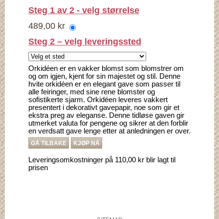
Steg 1 av 2 - velg størrelse
489,00 kr
Steg 2 – velg leveringssted
Orkidéen er en vakker blomst som blomstrer om
og om igjen, kjent for sin majestet og stil. Denne
hvite orkidéen er en elegant gave som passer til
alle feiringer, med sine rene blomster og
sofistikerte sjarm. Orkidéen leveres vakkert
presentert i dekorativt gavepapir, noe som gir et
ekstra preg av eleganse. Denne tidløse gaven gir
utmerket valuta for pengene og sikrer at den forblir
en verdsatt gave lenge etter at anledningen er over.
GÅ TILBAKE
KJØP NÅ
Leveringsomkostninger på 110,00 kr blir lagt til
prisen