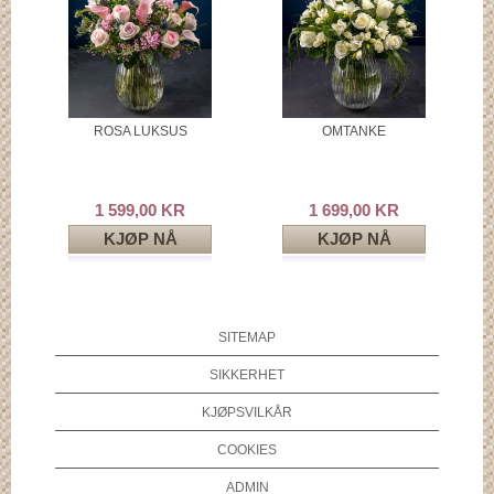
ROSA LUKSUS
OMTANKE
1 599,00 KR
1 699,00 KR
KJØP NÅ
KJØP NÅ
SITEMAP
SIKKERHET
KJØPSVILKÅR
COOKIES
ADMIN