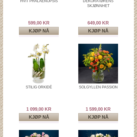
HVIT PHALAENOPSIS
DEKORATØRENS
SKJØNNHET
599,00 KR
649,00 KR
KJØP NÅ
KJØP NÅ
STILIG ORKIDÉ
SOLGYLLEN PASSION
1 099,00 KR
1 599,00 KR
KJØP NÅ
KJØP NÅ