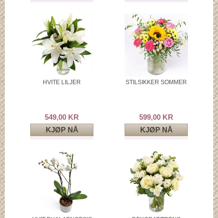
HVITE LILJER
STILSIKKER SOMMER
549,00 KR
599,00 KR
KJØP NÅ
KJØP NÅ