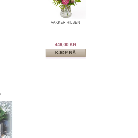
VAKKER HILSEN
449,00 KR
KJØP NÅ
k.