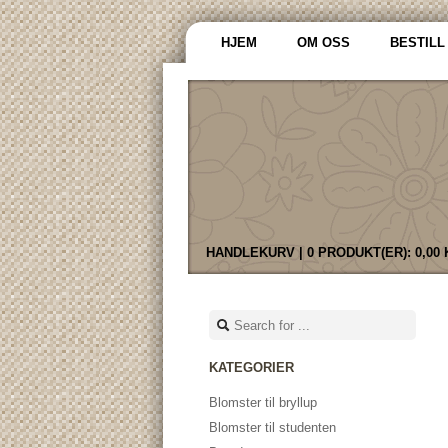
HJEM
OM OSS
BESTILL
HANDLEKURV |
0 PRODUKT(ER):
0,00
KATEGORIER
Blomster til bryllup
Blomster til studenten