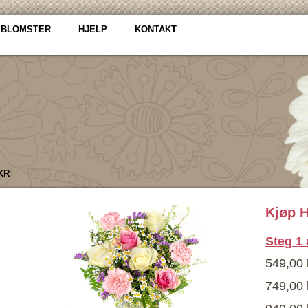
 BLOMSTER
HJELP
KONTAKT
 KR
Kjøp 
Steg 1 
549,00 
749,00 