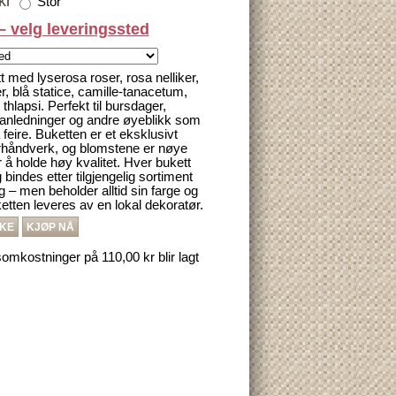
kr
Stor
– velg leveringssted
t med lyserosa roser, rosa nelliker,
r, blå statice, camille-tanacetum,
 thlapsi. Perfekt til bursdager,
 anledninger og andre øyeblikk som
 feire. Buketten er et eksklusivt
rhåndverk, og blomstene er nøye
r å holde høy kvalitet. Hver bukett
 bindes etter tilgjengelig sortiment
 – men beholder alltid sin farge og
etten leveres av en lokal dekoratør.
AKE
KJØP NÅ
omkostninger på 110,00 kr blir lagt