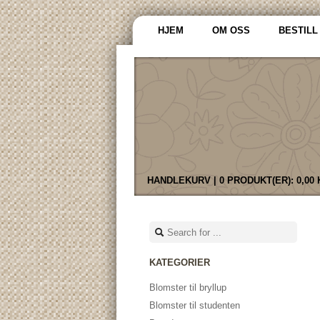
HJEM
OM OSS
BESTILL
HANDLEKURV |
0 PRODUKT(ER):
0,00
KATEGORIER
Blomster til bryllup
Blomster til studenten