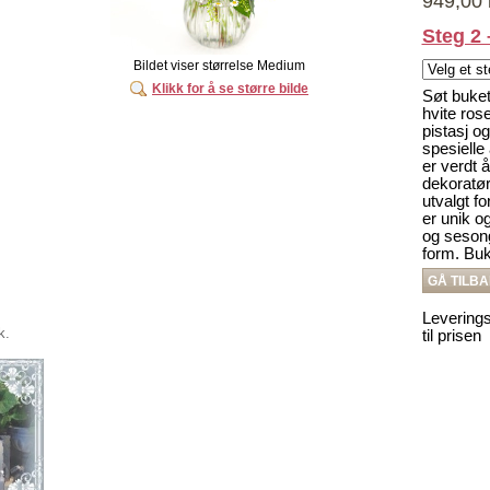
949,00 
Steg 2 
Bildet viser størrelse Medium
Klikk for å se større bilde
Søt buket
hvite rose
pistasj og
spesielle
er verdt å
dekoratø
utvalgt fo
er unik og
og sesong
form. Buk
GÅ TILB
Leverings
k.
til prisen